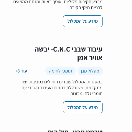
מבצע חקירות פליליות, אוסף ראיות ומנתח ממצאים
לבניית תיקי חקירה.
מידע על המסלול
עיבוד שבבי C.N.C- יבשה
אוויר אמן
מסלול מגן
תומכי לחימה
+8 עוד
במסגרת המסלול עובדים החיילים בסביבת ייצור
מתקדמת ומשוכללת בתחום העיבוד השבבי עם
חומרי גלם ומכונות
מידע על המסלול
שרטט טכני- חיל הים